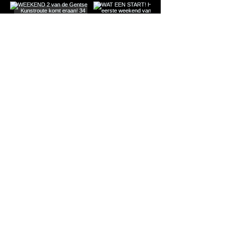
Met de steun van
Just Frame It (gespecialiseerd in
inlijstingen op maat)
PuurGent, stad Gent